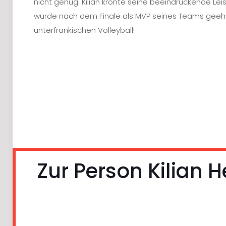
nicht genug: Kilian krönte seine beeindruckende Lei
wurde nach dem Finale als MVP seines Teams geehrt. 
unterfränkischen Volleyball!
Im Volleyball steht "MVP" für Most Valuable Play
eines Spiels, Turniers oder einer Saison. Diese 
seine herausragende Leistung den größte
Zur Person Kilian 