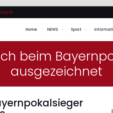
berg.de
Home
NEWS
Sport
Informat
nich beim Bayernpo
ausgezeichnet
yernpokalsieger