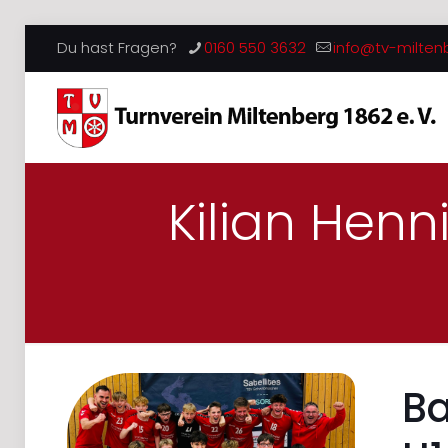
Du hast Fragen?
0160 550 3632
info@tv-milten
Kilian Hen
Ba