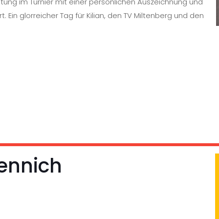
stung im Turnier mit einer persönlichen Auszeichnung und
Ein glorreicher Tag für Kilian, den TV Miltenberg und den
er, also die Auszeichnung für den wertvollsten Spieler
Ehrung wird häufig an den Spieler verliehen, der durch
n Einfluss auf den Erfolg seines Teams hatte.
Hennich