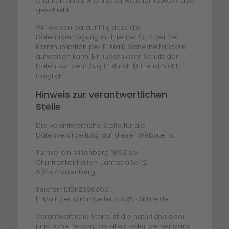
erläutert auch, wie und zu welchem Zweck das
geschieht.
Wir weisen darauf hin, dass die
Datenübertragung im Internet (z. B. bei der
Kommunikation per E-Mail) Sicherheitslücken
aufweisen kann. Ein lückenloser Schutz der
Daten vor dem Zugriff durch Dritte ist nicht
möglich.
Hinweis zur verantwortlichen
Stelle
Die verantwortliche Stelle für die
Datenverarbeitung auf dieser Website ist:
Turnverein Miltenberg 1862 e.V.
Churfrankenhalle - Jahnstraße 12,
63897 Miltenberg
Telefon: 0151 23963661
E-Mail: gerhardmueller.tvm@t-online.de
Verantwortliche Stelle ist die natürliche oder
juristische Person, die allein oder gemeinsam