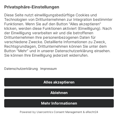
Diese Website benutzt den Open Source
Webanalysedienst Matomo.
Mit Hilfe von Matomo sind wir in der Lage
Daten über die Nutzung unserer Website
durch die Websitebesucher zu erfassen und
zu analysieren. Hierdurch können wir u. a.
herausfinden, wann welche Seitenaufrufe
getätigt wurden und aus welcher Region sie
kommen. Außerdem erfassen wir
verschiedene Logdateien (z. B. IP-Adresse,
Referrer, verwendete Browser und
Betriebssysteme) und können messen, ob
unsere Websitebesucher bestimmte Aktionen
durchführen (z. B. Klicks, Käufe u. Ä.).
Die Nutzung dieses Analyse-Tools erfolgt auf
Grundlage von Art. 6 Abs. 1 lit. f DSGVO. Der
Websitebetreiber hat ein berechtigtes
Interesse an der Analyse des
Nutzerverhaltens, um sowohl sein
Webangebot als auch seine Werbung zu
optimieren. Sofern eine entsprechende