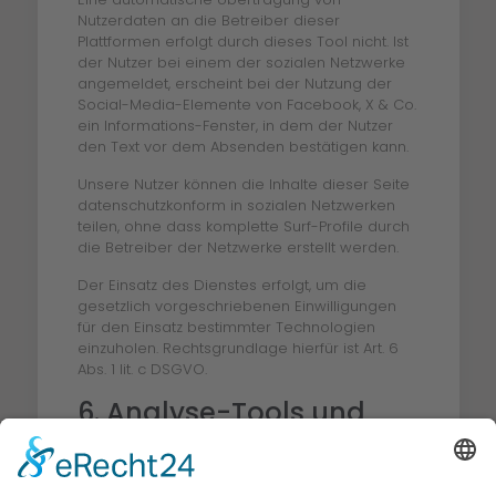
Nutzerdaten an die Betreiber dieser
Plattformen erfolgt durch dieses Tool nicht. Ist
der Nutzer bei einem der sozialen Netzwerke
angemeldet, erscheint bei der Nutzung der
Social-Media-Elemente von Facebook, X & Co.
ein Informations-Fenster, in dem der Nutzer
den Text vor dem Absenden bestätigen kann.
Unsere Nutzer können die Inhalte dieser Seite
datenschutzkonform in sozialen Netzwerken
teilen, ohne dass komplette Surf-Profile durch
die Betreiber der Netzwerke erstellt werden.
Der Einsatz des Dienstes erfolgt, um die
gesetzlich vorgeschriebenen Einwilligungen
für den Einsatz bestimmter Technologien
einzuholen. Rechtsgrundlage hierfür ist Art. 6
Abs. 1 lit. c DSGVO.
6. Analyse-Tools und
Werbung
Matomo