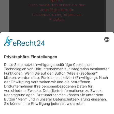
Sportart.
Dann melde dich einfach bei den
Abteilungsleitern. Ein
Schnuppertraining ist jederzeit
möglich.
Adresse:
Turnverein Miltenberg 1862 e.V.
Churfrankenhalle
Jahnstraße 12
63897 Miltenberg
Kontakt zu den Abteilungen