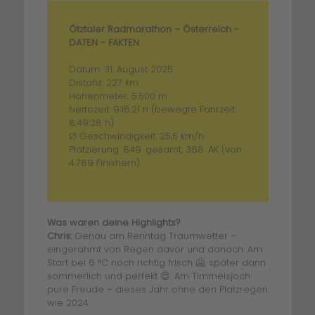
Ötztaler Radmarathon – Österreich -
DATEN - FAKTEN
Datum: 31. August 2025
Distanz: 227 km
Höhenmeter: 5.500 m
Nettozeit: 9:16:21 h (bewegte Fahrzeit:
8:49:28 h)
Ø Geschwindigkeit: 25,5 km/h
Platzierung: 849. gesamt, 368. AK (von
4.789 Finishern)
Was waren deine Highlights?
Chris:
Genau am Renntag Traumwetter –
eingerahmt von Regen davor und danach. Am
Start bei 6 °C noch richtig frisch 🥶, später dann
sommerlich und perfekt 😌. Am Timmelsjoch
pure Freude – dieses Jahr ohne den Platzregen
wie 2024.