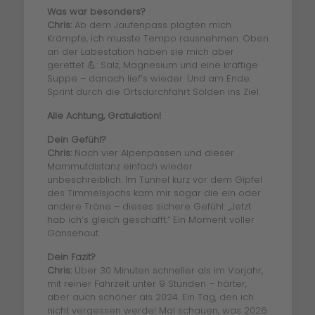
Was war besonders?
Chris:
Ab dem Jaufenpass plagten mich
Krämpfe, ich musste Tempo rausnehmen. Oben
an der Labestation haben sie mich aber
gerettet 💪: Salz, Magnesium und eine kräftige
Suppe – danach lief’s wieder. Und am Ende:
Sprint durch die Ortsdurchfahrt Sölden ins Ziel.
Alle Achtung, Gratulation!
Dein Gefühl?
Chris:
Nach vier Alpenpässen und dieser
Mammutdistanz einfach wieder
unbeschreiblich. Im Tunnel kurz vor dem Gipfel
des Timmelsjochs kam mir sogar die ein oder
andere Träne – dieses sichere Gefühl: „Jetzt
hab ich’s gleich geschafft.“ Ein Moment voller
Gänsehaut.
Dein Fazit?
Chris:
Über 30 Minuten schneller als im Vorjahr,
mit reiner Fahrzeit unter 9 Stunden – härter,
aber auch schöner als 2024. Ein Tag, den ich
nicht vergessen werde! Mal schauen, was 2026