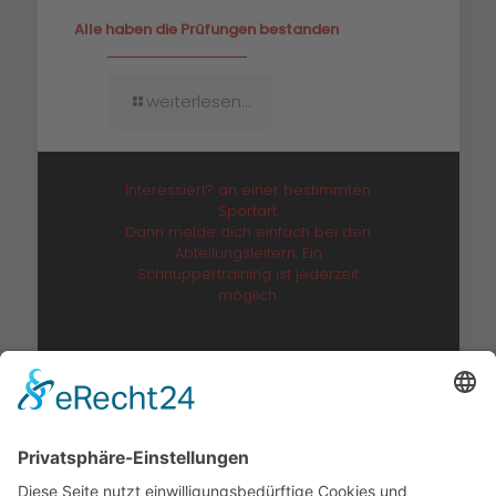
Alle haben die Prüfungen bestanden
weiterlesen...
Interessiert?
an einer bestimmten
Sportart.
Dann melde dich einfach bei den
Abteilungsleitern. Ein
Schnuppertraining ist jederzeit
möglich.