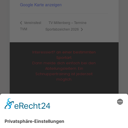
Google Karte anzeigen
TV Miltenberg – Termine
Vereinsfest
TVM
Sportabzeichen 2026
Interessiert?
an einer bestimmten
Sportart.
Dann melde dich einfach bei den
Abteilungsleitern. Ein
Schnuppertraining ist jederzeit
möglich.