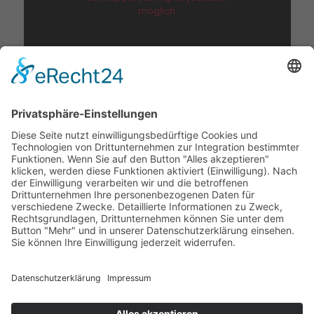
möglich.
Adresse:
Turnverein Miltenberg 1862 e.V.
Churfrankenhalle
Jahnstraße 12
63897 Miltenberg
Kontakt zu den Abteilungen
Who is who >
Links