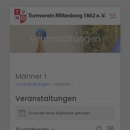
Veranstaltungen
Männer 1
Veranstaltungen
Männer 1
Veranstaltungen
Es wurden keine Ergebnisse gefunden.
Hinweis
Veransta
Verans
Anstehende