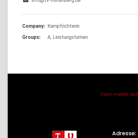
info@tv-miltenberg.de
Company:
Kampfrichterin
Groups:
A
,
Leistungsturnen
Dann melde dich 
Adresse: