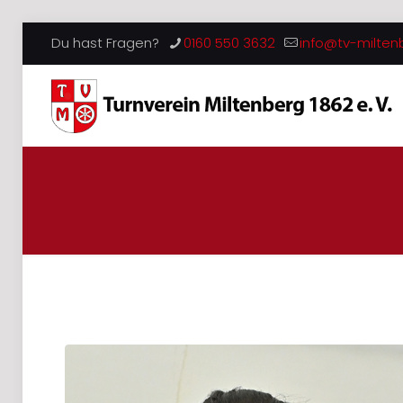
Du hast Fragen?
0160 550 3632
info@tv-milten