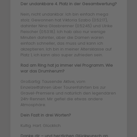
Der undankbare 4. Platz in der Gesamtwertung?
Nein, nicht undankbar. Ich bin einfach mega
stolz. Gewonnen hat Viktoria Szabo (0:52:17),
dahinter Nina Glasbrenner (0:52:45) und Ulrike
Fleischer (0:53:18). Ich hab also nur wenige
Minuten dahinter, aber die Damen waren
einfach schneller, das muss und kann ich
akzeptieren. Ich bin in meiner Altersklasse auf
Platz 1, ich kann also super zufrieden sein.
Rad am Ring hat ja immer viel Programm. Wie
war das Drumherum?
Großartig: Tausende Aktive, vom
Einzelzeitfahren über Tourenfahrten bis zur
Gravel-Premiere und natürlich den legendären
24h-Rennen. Mir gefiel die etwas andere
Atmosphäre.
Dein Fazit in drei Worten?
Kultig. Hart. Glücklich.
Danke dir – und herzlichen Glückwunsch an