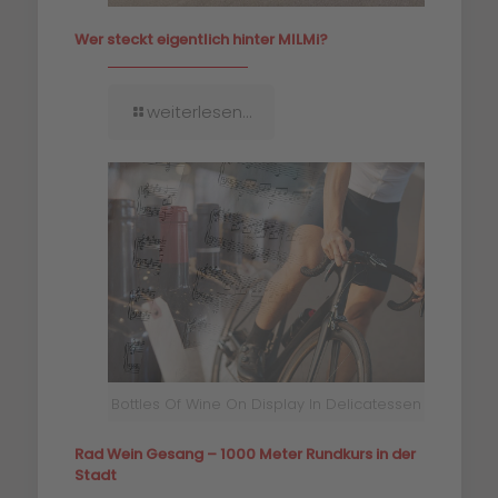
Wer steckt eigentlich hinter MILMi?
weiterlesen...
Bottles Of Wine On Display In Delicatessen
Rad Wein Gesang – 1000 Meter Rundkurs in der
Stadt