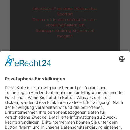
Interessiert?
an einer bestimmten
Sportart.
Dann melde dich einfach bei den
Abteilungsleitern. Ein
Schnuppertraining ist jederzeit
möglich.
Adresse:
Turnverein Miltenberg 1862 e.V.
Churfrankenhalle
Jahnstraße 12
63897 Miltenberg