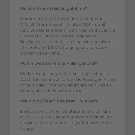
Welche Strecke bist du gefahren?
Das Jedermann-Rennen über eine Runde.
Offiziell 25 km, tatsächlich etwa 24,4 km, mit
rund 560 Höhenmetern. Gefahren wird über die
Grand-Prix-Strecke und die legendäre
Nordschleife – also mitten hinein in den Mythos
„Grüne Hölle“. Mit 17% Steigung und teilweise
starken Gegenwind.
Warum wird sie "Grüne Hölle" genannt?
Die Mischung: lange, zähe Anstiege, schnelle
Abfahrten, technisch fordernde Passagen – und
natürlich die Hohe Acht als ikonischer Punkt. Es
ist hart, aber doch wieder kultig!
Wie bist du "drauf" gewesen – wie lief’s?
Im Frauenfeld waren 39 Starterinnen. Ich kam
nach 0:55:30 ins Ziel: Platz 4 gesamt Frauen und
Sieg in meiner Altersklasse (AK 1). Ich bin mega
happy!